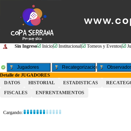
Sin Ingreso
Inicio
|
Institucional
|
Torneos y Eventos
|
Ju
Jugadores
Recategorizaciones
Observado
Detalle de JUGADORES
DATOS
HISTORIAL
ESTADISTICAS
RECATEG
FISCALES
ENFRENTAMIENTOS
Cargando: