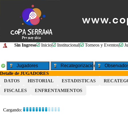
Sin Ingreso
Inicio
|
Institucional
|
Torneos y Eventos
|
Ju
Jugadores
Recategorizaciones
Observado
Detalle de JUGADORES
DATOS
HISTORIAL
ESTADISTICAS
RECATEG
FISCALES
ENFRENTAMIENTOS
Cargando: