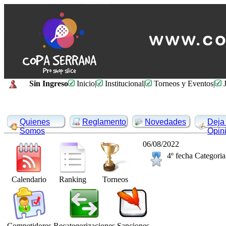
Sin Ingreso
Inicio
|
Institucional
|
Torneos y Eventos
|
J
Quienes
Reglamento
Novedades
Deja 
Somos
Opin
06/08/2022
4º fecha Categoria
Calendario
Ranking
Torneos
Competidores
Recategorizaciones
Sanciones