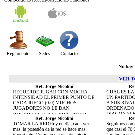
Reglamento
Sedes
Contacto
No hay 
VER T
Ref. Jorge Nicolini
Ref
RECUERDE JUGAR CON MUCHA
CUAL ES LA
INTENSIDAD EL PRIMER PUNTO DE
UN PARTID
CADA JUEGO (0-0) MUCHOS
A SUS RIVA
JUGADORES NO LE DAN
ORDENADO,
DIAGONALE
IMPORTANCIA Y ES AHÃ DONDE
Ref. Jorge Nicolini
Ref
CANTIDAD 
PUEDE HACER UNA DIFERENCIA
TOMAR LA REDHoy en día, cada vez
Seguimos con e
BAJADAS DE
DESDE EL PRINCIPIO.
mas, la posesión de la red se hace mas
que casi el 70
VOLEAS CRU
importante. Como en el consejo anterior,
“no jugamos”, 