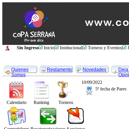
Sin Ingreso
Inicio
|
Institucional
|
Torneos y Eventos
|
J
Quienes
Reglamento
Novedades
Deja 
Somos
Opin
10/09/2022
5º fecha de Pares
Calendario
Ranking
Torneos
Competidores
Recategorizaciones
Sanciones