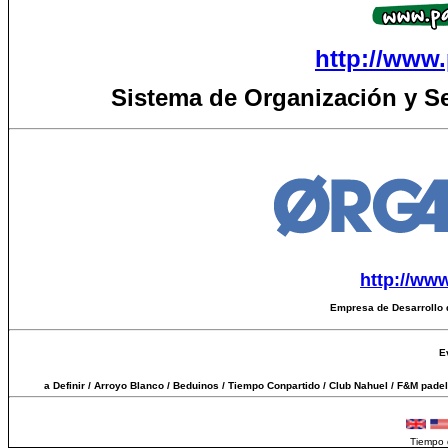
repita la dirección de donde viene la bola,
devolver, “leva
no intente cambiársela que será muy
golpe ya que e
difícil.Practique este “bloqueo” y tendrá
siguiente quede
http://www.
una ventaja mas
Sistema de Organización y S
http://ww
Empresa de Desarrollo 
E
a Definir / Arroyo Blanco / Beduinos / Tiempo Conpartido / Club Nahuel / F&M padel 
Tiempo 